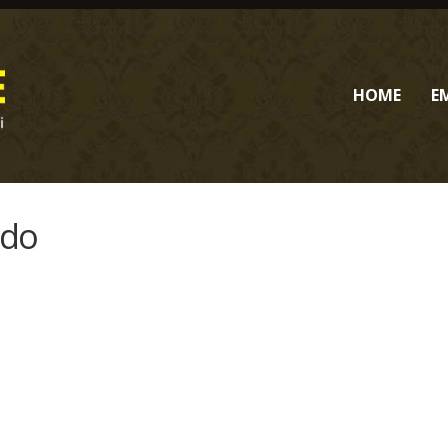
HOME
E
ido