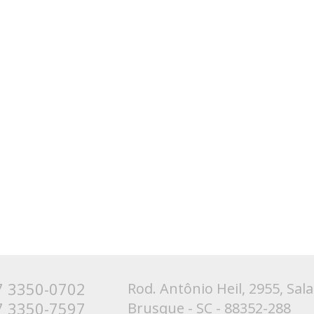
7 3350-0702
Rod. Antônio Heil, 2955, Sala
7 3350-7597
Brusque - SC - 88352-288